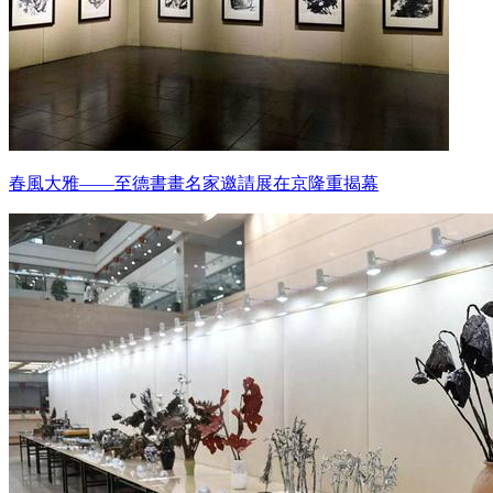
春風大雅——至德書畫名家邀請展在京隆重揭幕