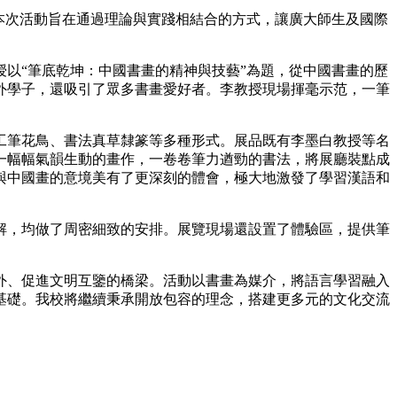
本次活動旨在通過理論與實踐相結合的方式，讓廣大師生及國際
以“筆底乾坤：中國書畫的精神與技藝”為題，從中國書畫的歷
外學子，還吸引了眾多書畫愛好者。李教授現場揮毫示范，一筆
工筆花鳥、書法真草隸篆等多種形式。展品既有李墨白教授等名
一幅幅氣韻生動的畫作，一卷卷筆力遒勁的書法，將展廳裝點成
與中國畫的意境美有了更深刻的體會，極大地激發了學習漢語和
解，均做了周密細致的安排。展覽現場還設置了體驗區，提供筆
外、促進文明互鑒的橋梁。活動以書畫為媒介，將語言學習融入
基礎。我校將繼續秉承開放包容的理念，搭建更多元的文化交流