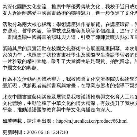
為深化國際文化交流，推廣中華優秀傳統文化，我校于近日成
友人近距離感受中國書畫藝術的獨特魅力，進一步促進了文化
活動分為兩大核心板塊：學術講座與作品展覽。在講座環節，
史源流、哲學內涵、筆墨技法及審美意境等多個維度，進行了
一畫間盡顯中國書畫的韻味與力道，引發了陣陣贊嘆與熱烈互
緊隨其后的展覽活動在校園文化藝術中心展廳隆重開幕。本次
家的力作，也匯集了我校書畫社學生及國際學生漢語學習者的
一片雅致的精神園地，吸引了大量師生駐足觀賞、拍照留念。
中國文化的興趣。
作為本次活動的具體承辦方，我校國際文化交流學院與藝術學
墨紙硯，供參觀者嘗試書寫與繪畫，在專業志愿者的指導下親
此次中國書畫藝術講座及展覽是我校漢語推廣與文化育人工程
文化體驗，生動詮釋了中華文化的博大精深，有效提升了我校
平臺，推動漢語國際教育與中華文化傳播走向深入。
如若轉載，請注明出處：http://m.jurenlicai.cn/product/66.html
更新時間：2026-06-18 12:47:10