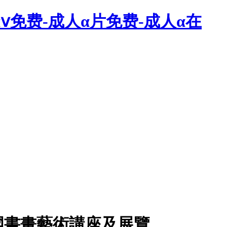
人αⅴ免费-成人α片免费-成人α在
國書畫藝術講座及展覽