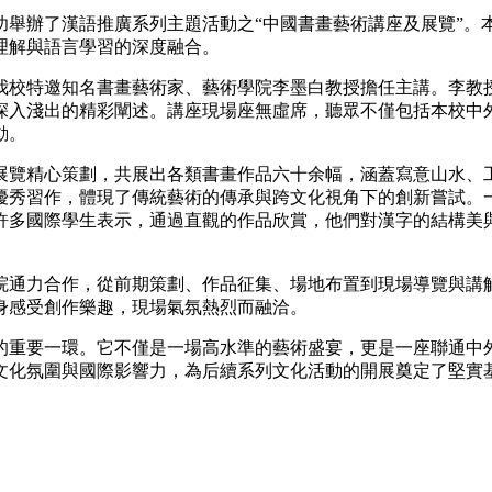
功舉辦了漢語推廣系列主題活動之“中國書畫藝術講座及展覽”。
理解與語言學習的深度融合。
我校特邀知名書畫藝術家、藝術學院李墨白教授擔任主講。李教授
深入淺出的精彩闡述。講座現場座無虛席，聽眾不僅包括本校中
動。
展覽精心策劃，共展出各類書畫作品六十余幅，涵蓋寫意山水、
優秀習作，體現了傳統藝術的傳承與跨文化視角下的創新嘗試。
許多國際學生表示，通過直觀的作品欣賞，他們對漢字的結構美
院通力合作，從前期策劃、作品征集、場地布置到現場導覽與講
身感受創作樂趣，現場氣氛熱烈而融洽。
的重要一環。它不僅是一場高水準的藝術盛宴，更是一座聯通中
文化氛圍與國際影響力，為后續系列文化活動的開展奠定了堅實