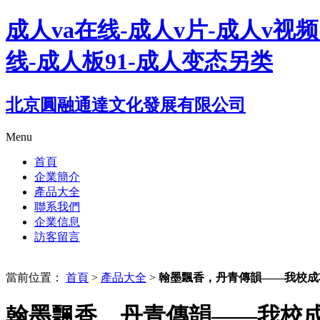
成人va在线-成人v片-成人v视频
线-成人板91-成人变态另类
北京圓融通達文化發展有限公司
Menu
首頁
企業簡介
產品大全
聯系我們
企業信息
訪客留言
當前位置：
首頁
>
產品大全
>
翰墨飄香，丹青傳韻——我校成
翰墨飄香，丹青傳韻——我校